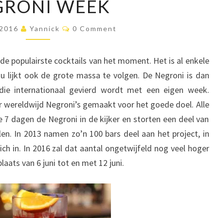
GRONI WEEK
E
G
C
 2016
Yannick
R
0 Comment
O
O
M
M
N
E
 de populairste cocktails van het moment. Het is al enkele
N
I
T
nu lijkt ook de grote massa te volgen. De Negroni is dan
W
S
die internationaal gevierd wordt met een eigen week.
E
E
 wereldwijd Negroni’s gemaakt voor het goede doel. Alle
K
7 dagen de Negroni in de kijker en storten een deel van
n. In 2013 namen zo’n 100 bars deel aan het project, in
ch in. In 2016 zal dat aantal ongetwijfeld nog veel hoger
laats van 6 juni tot en met 12 juni.