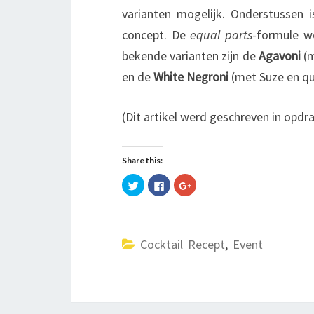
varianten mogelijk. Onderstussen 
concept. De
equal parts
-formule w
bekende varianten zijn de
Agavoni
(m
en de
White Negroni
(met Suze en qui
(Dit artikel werd geschreven in opdr
Share this:
C
C
C
l
l
l
i
i
i
c
c
c
k
k
k
t
t
t
o
o
o
s
s
s
Cocktail Recept
,
Event
h
h
h
a
a
a
r
r
r
e
e
e
o
o
o
n
n
n
T
F
G
w
a
o