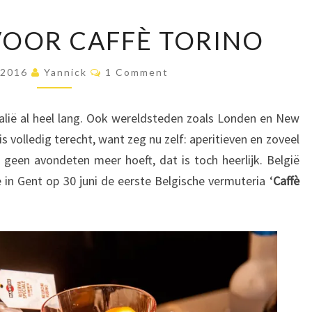
L
VOOR CAFFÈ TORINO
A
S
C
, 2016
Yannick
T
1 Comment
O
C
M
M
A
E
talië al heel lang. Ook wereldsteden zoals Londen en New
N
L
T
s volledig terecht, want zeg nu zelf: aperitieven en zoveel
L
S
 geen avondeten meer hoeft, dat is toch heerlijk. België
V
O
e in Gent op 30 juni de eerste Belgische vermuteria ‘
Caffè
O
R
C
A
F
F
È