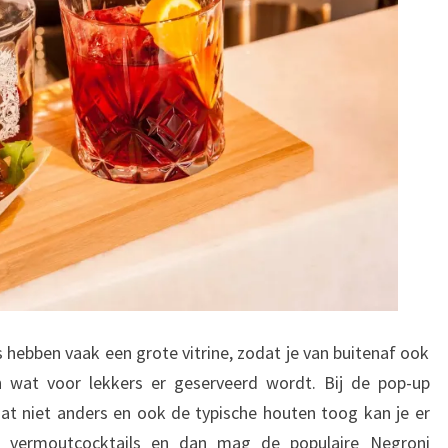
T
O
R
I
N
O
 hebben vaak een grote vitrine, zodat je van buitenaf ook
n wat voor lekkers er geserveerd wordt. Bij de pop-up
at niet anders en ook de typische houten toog kan je er
rt vermoutcocktails en dan mag de populaire Negroni