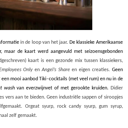
sformatie
in de loop van het jaar
. De klassieke Amerikaanse
baar, maar de kaart werd aangevuld met seizoensgebonden
geschreven) kaart is een gezonde mix tussen klassiekers,
Employees Only
en
Angel’s Share
en eigen creaties.
Geen
r een mooi aanbod Tiki
–
cocktails (met veel rum) en nu in de
at wash
van everzwijnvet of met gerookte kruiden.
Didier
s vers aan te bieden. Geen industriële sappen of siroopjes
elfgemaakt. Orgeat syurp, rock candy syurp, gum syrup,
emaal zelf gemaakt.