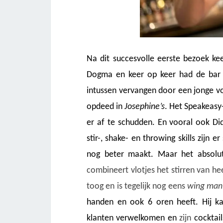
Na dit succesvolle eerste bezoek k
Dogma en keer op keer had de bar 
intussen vervangen door een jonge v
opdeed in
Josephine’s
. Het Speakeasy
er af te schudden. En vooral ook Di
stir-, shake- en throwing skills zijn 
nog beter maakt. Maar het absolut
combineert vlotjes het stirren van he
toog en is tegelijk nog eens
wing man
handen en ook 6 oren heeft. Hij kan
klanten verwelkomen en
zijn
cocktai