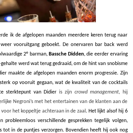
eerde ik de afgelopen maanden meerdere keren terug naar
weer vooruitgang geboekt. De onervaren bar back werd
e
olwaardige 2
barman,
Bassche Didden
, die eerder ervaring
-gehalte werd wat terug gedraaid, om de hint van snobisme
dier maakte de afgelopen maanden enorm progressie. Zijn
er sterk op vooruit gegaan, wat de kwaliteit van de cocktails
e sterktepunt van Didier
is zijn
crowd management
, hij
erlijke Negroni’s met het entertainen van de klanten aan de
voor het koppeltje achteraan in de zaal
. Het lijkt alsof hij 6
 probleemloos verschillende gesprekken tegelijk volgen,
ls tot in de puntjes verzorgen. Bovendien heeft hij ook nog