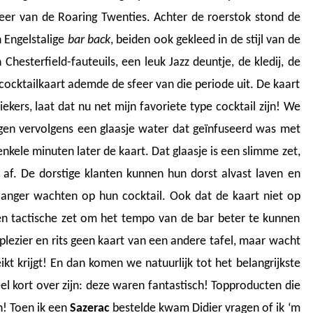
feer van de Roaring Twenties. Achter de roerstok stond de
n Engelstalige
bar back
, beiden ook gekleed in de stijl van de
Chesterfield-fauteuils, een leuk Jazz deuntje, de kledij, de
ocktailkaart ademde de sfeer van die periode uit. De kaart
ekers, laat dat nu net mijn favoriete type cocktail zijn! We
gen vervolgens een glaasje water dat geïnfuseerd was met
ele minuten later de kaart. Dat glaasje is een slimme zet,
af. De dorstige klanten kunnen hun dorst alvast laven en
langer wachten op hun cocktail. Ook dat de kaart niet op
een tactische zet om het tempo van de bar beter te kunnen
lezier en rits geen kaart van een andere tafel, maar wacht
ikt krijgt! En dan komen we natuurlijk tot het belangrijkste
eel kort over zijn: deze waren fantastisch! Topproducten die
n! Toen ik een
Sazerac
bestelde kwam Didier vragen of ik ‘m