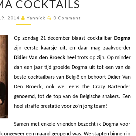
A COCKTAILS
O
G
C
19, 2014
M
Yannick
0 Comment
O
A
M
M
C
E
Op zondag 21 december blaast cocktailbar
Dogma
N
O
T
zijn eerste kaarsje uit, en daar mag zaakvoerder
C
S
K
Didier Van den Broeck
heel trots op zijn. Op minder
T
dan een jaar tijd groeide Dogma uit tot een van de
A
beste cocktailbars van België en behoort Didier Van
I
L
Den Broeck, ook wel eens the Crazy Bartender
S
genoemd, tot de top van de Belgische shakers. Een
heel straffe prestatie voor zo’n jong team!
Samen met enkele vrienden bezocht ik Dogma voor
zaak ongeveer een maand geopend was. We stapten binnen in