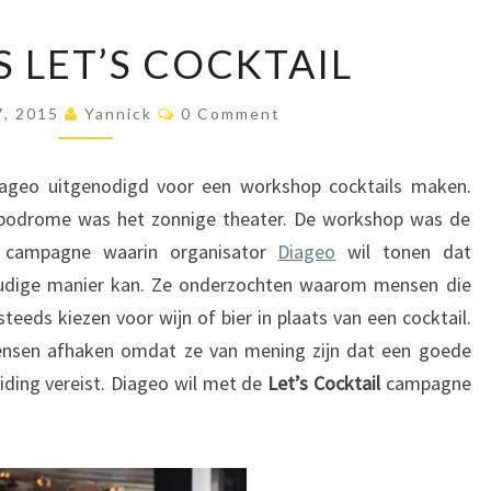
D
S LET’S COCKTAIL
I
A
C
7, 2015
Yannick
G
0 Comment
O
E
M
M
O
E
iageo uitgenodigd voor een workshop cocktails maken.
N
’
T
ppodrome was het zonnige theater. De workshop was de
S
S
e campagne waarin organisator
Diageo
wil tonen dat
L
E
udige manier kan. Ze onderzochten waarom mensen die
T
teeds kiezen voor wijn of bier in plaats van een cocktail.
’
mensen afhaken omdat ze van mening zijn dat een goede
S
eiding vereist. Diageo wil met de
Let’s Cocktail
campagne
C
O
C
K