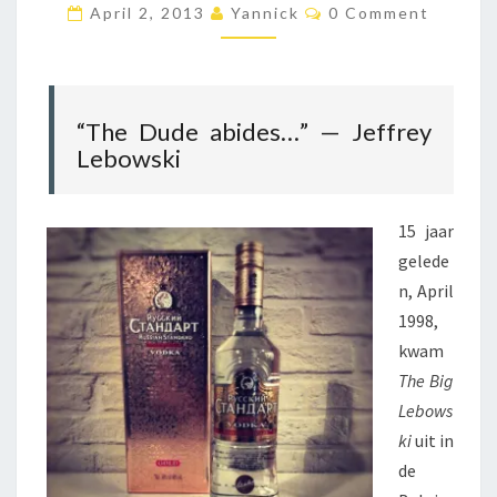
C
April 2, 2013
Yannick
0 Comment
T
O
M
E
M
R
E
N
U
T
S
S
“The Dude abides…” — Jeffrey
S
Lebowski
I
A
N
15 jaar
gelede
n, April
1998,
kwam
The Big
Lebows
ki
uit in
de