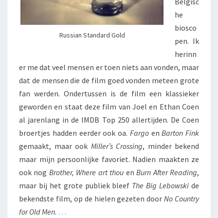
Belgisc
he
biosco
Russian Standard Gold
pen. Ik
herinn
er me dat veel mensen er toen niets aan vonden, maar
dat de mensen die de film goed vonden meteen grote
fan werden. Ondertussen is de film een klassieker
geworden en staat deze film van Joel en Ethan Coen
al jarenlang in de IMDB Top 250 allertijden. De Coen
broertjes hadden eerder ook oa.
Fargo
en
Barton Fink
gemaakt, maar ook
Miller’s Crossing
, minder bekend
maar mijn persoonlijke favoriet. Nadien maakten ze
ook nog
Brother, Where art thou
en
Burn After Reading
,
maar bij het grote publiek bleef
The Big Lebowski
de
bekendste film, op de hielen gezeten door
No Country
for Old Men.
…