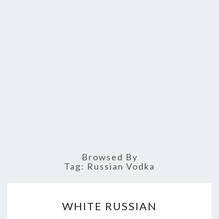
Browsed By
Tag: Russian Vodka
W
WHITE RUSSIAN
H
I