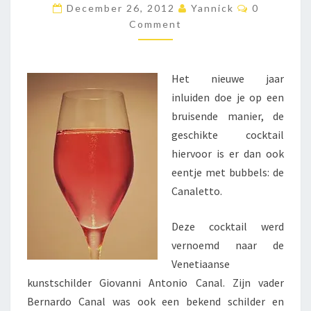
C
December 26, 2012
Yannick
0
A
O
Comment
M
L
M
E
E
N
T
T
T
Het nieuwe jaar
S
O
inluiden doe je op een
bruisende manier, de
geschikte cocktail
hiervoor is er dan ook
eentje met bubbels: de
Canaletto.
Deze cocktail werd
vernoemd naar de
Venetiaanse
kunstschilder Giovanni Antonio Canal. Zijn vader
Bernardo Canal was ook een bekend schilder en