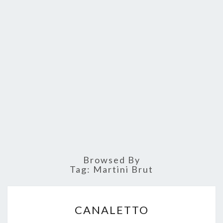
Browsed By
Tag: Martini Brut
C
CANALETTO
A
N