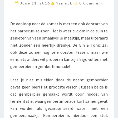
C
June 11, 2016
Yannick
0 Comment
E
O
M
R
M
S
E
N
E
De aanloop naar de zomer is meteen ook de start van
T
G
S
het barbecue-seizoen. Het is weer tijd om in de tuin te
E
genieten van een smaakvolle maaltijd, maar uiteraard
M
niet zonder een heerlijk drankje. De Gin & Tonic zal
B
E
ook deze zomer nog vele dorsten lessen, maar wie
R
eens iets anders wil proberen kan zijn frigo vullen met
C
gemberbier en gemberlimonade!
O
C
Laat je niet misleiden door de naam: gemberbier
K
T
bevat geen bier! Het grootste verschil tussen beide is
A
dat gemberbier gemaakt wordt door middel van
I
fermentatie, waar gemberlimonade kort samengevat
L
kan worden als gecarboniseerd water met een
S
gembersmaakje. Gemberbier is hierdoor een stuk